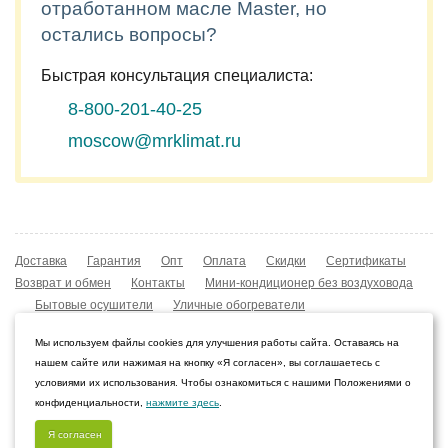
отработанном масле Master, но
остались вопросы?
Быстрая консультация специалиста:
8-800-201-40-25
moscow@mrklimat.ru
Доставка
Гарантия
Опт
Оплата
Скидки
Сертификаты
Возврат и обмен
Контакты
Мини-кондиционер без воздуховода
Бытовые осушители
Уличные обогреватели
Охладители воздуха
Мобильные кондиционеры
Мы используем файлы cookies для улучшения работы сайта. Оставаясь на
Охладители воздуха
Конвекторы NOBO
нашем сайте или нажимая на кнопку «Я согласен», вы соглашаетесь с
Мойка воздуха Boneco W210
условиями их использования. Чтобы ознакомиться с нашими Положениями о
конфиденциальности,
нажмите здесь
.
© 2009–2026 Интернет-магазин «Мистер Климат»
Омск, Омская область
Я согласен