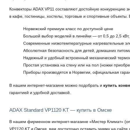
Конвекторы ADAX VP11 составляют достойную конкуренцию зна
в кафе, гостиницы, хостелы, торговые и спортивные объекты.
Норвежский премиум класс по доступной цене
Большой выбор моделей в линейки — от 0,5 до 2,5 кВ
Современные низкотемпературные нагревательные эле
Абсолютная безопасность для детей, домашних питом
Надежный и удобный встроенный механический термос
Простая установка на стену или на пол (ножки приобр
Приборы производятся в Норвегии, официальная гаран
В нашем интернет-магазине можно подобрать и
купить конв
гарантией и удобной доставкой.
ADAX Standard VP1120 KT — купить в Омске
В нашем фирменном интернет-магазине «Мистер Климат» (omsk
VP1120 KT в Омске
, вам достаточно оставить заявку на сайте