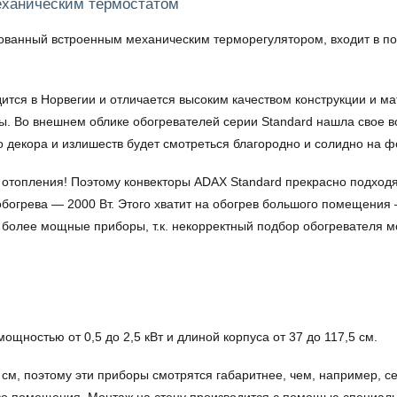
еханическим термостатом
ванный встроенным механическим терморегулятором, входит в по
дится в Норвегии и отличается высоким качеством конструкции и м
. Во внешнем облике обогревателей серии Standard нашла свое 
 декора и излишеств будет смотреться благородно и солидно на ф
х отопления! Поэтому конвекторы ADAX Standard прекрасно подходя
огрева — 2000 Вт. Этого хватит на обогрев большого помещения 
более мощные приборы, т.к. некорректный подбор обогревателя мо
щностью от 0,5 до 2,5 кВт и длиной корпуса от 37 до 117,5 см.
м, поэтому эти приборы смотрятся габаритнее, чем, например, сери