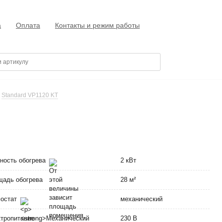
а
Оплата
Контакты и режим работы
Standard VP1120 KT
ность обогрева
2 кВт
адь обогрева
28 м²
мостат
механический
тропитание
230 В