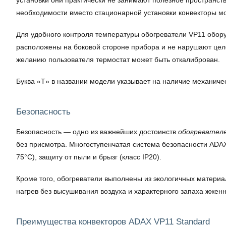
установки они практически не занимают полезное пространст
необходимости вместо стационарной установки конвекторы мо
Для удобного контроля температуры обогреватели VP11 обору
расположены на боковой стороне прибора и не нарушают цел
желанию пользователя термостат может быть откалиброван.
Буква «T» в названии модели указывает на наличие механичес
Безопасность
Безопасность — одно из важнейших достоинств
обогревател
без присмотра. Многоступенчатая система безопасности ADAX
75°С), защиту от пыли и брызг (класс IP20).
Кроме того, обогреватели выполнены из экологичных матери
нагрев без высушивания воздуха и характерного запаха жжен
Преимущества конвекторов ADAX VP11 Standard