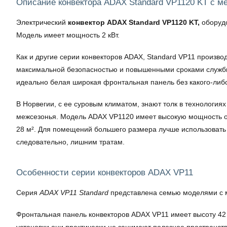
Описание конвектора ADAX Standard VP1120 KT с м
Электрический
конвектор ADAX Standard VP1120 KT,
оборудо
Модель имеет мощность 2 кВт.
Как и другие серии конвекторов ADAX, Standard VP11 произво
максимальной безопасностью и повышенными сроками службы
идеально белая широкая фронтальная панель без какого-либо
В Норвегии, с ее суровым климатом, знают толк в технология
межсезонья. Модель ADAX VP1120 имеет высокую мощность об
28 м². Для помещений большего размера лучше использовать 
следовательно, лишним тратам.
Особенности серии конвекторов ADAX VP11
Серия
ADAX VP11 Standard
представлена семью моделями с мо
Фронтальная панель конвекторов ADAX VP11 имеет высоту 42 с