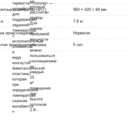
ритные размеры (Ш×В×Г)
950 × 420 × 84 мм
са
7.8 кг
на происхождения
Норвегия
нтия производителя
5 лет