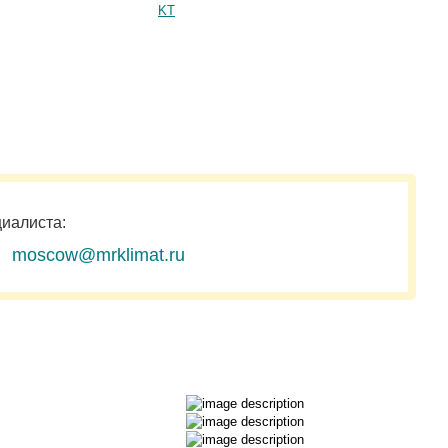
KT
циалиста:
moscow@mrklimat.ru