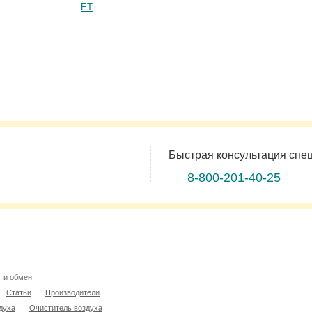
ET
Быстрая консультация спе
8-800-201-40-25
т и обмен
Статьи
Производители
духа
Очиститель воздуха