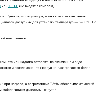
ных кронштейнов, идущих в комплекте поставки. При
H
или
TFH-P
(не входят в комплект).
й. Ручка терморегулятора, а также кнопка включения
Диапазон доступных для установки температур — 5–30°С. По
кабеля с вилкой.
 комнате или надолго оставлять во включенном виде
 ожогов и воспламенения (корпус не разогревается более
ахи при нагреве, а современные ТЭНы обеспечивают мягкий
им заболеваниям дыхательных путей.