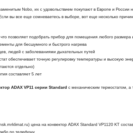
менитым Nobo, их с удовольствием покупают в Европе и России не
 Если вы все еще сомневаетесь в выборе, вот еще несколько причи
т, что позволяет подобрать прибор для помещения любого размера
менты для бесшумного и быстрого нагрева
цев, людей с заболеваниями дыхательных путей
тат обеспечивает точную регулировку температуры и высокую эн
етаются отдельно)
тия составляет 5 лет
ектор ADAX VP11 серии Standard
с механическим термостатом, а 
.mrklimat.ru) цена на конвектор ADAX Standard VP1120 KT составл
 либо по телефону.