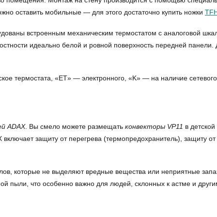
во помещения. Монтаж на стену производится с помощью специаль
жно оставить мобильные — для этого достаточно купить ножки
TF
дованы встроенным механическим термостатом с аналоговой шкало
остности идеально белой и ровной поверхность передней панели. 
кое термостата, «ET» — электронного, «K» — на наличие сетевого 
ей ADAX
. Вы смело можете размещать
конвекторы VP11
в детской
 включает защиту от перегрева (термопредохранитель), защиту от
алов, которые не выделяют вредные вещества или неприятные зап
ной пыли, что особенно важно для людей, склонных к астме и друг