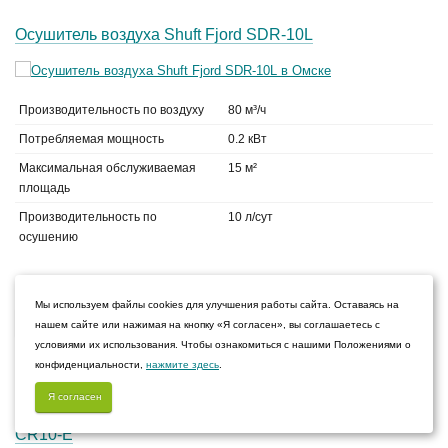
Осушитель воздуха Shuft Fjord SDR-10L
Производительность по воздуху
80 м³/ч
Потребляемая мощность
0.2 кВт
Максимальная обслуживаемая
15 м²
площадь
Производительность по
10 л/сут
осушению
12 590
руб.
Мы используем файлы cookies для улучшения работы сайта. Оставаясь на
В корзину
нашем сайте или нажимая на кнопку «Я согласен», вы соглашаетесь с
условиями их использования. Чтобы ознакомиться с нашими Положениями о
На складе
конфиденциальности,
нажмите здесь
.
Я согласен
Осушитель воздуха Royal Clima CARISMA Studio RD-
CR10-E