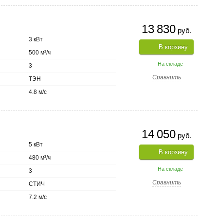
13 830
руб.
3 кВт
В корзину
500 м³/ч
На складе
3
Сравнить
ТЭН
4.8 м/с
14 050
руб.
5 кВт
В корзину
480 м³/ч
На складе
3
Сравнить
СТИЧ
7.2 м/с