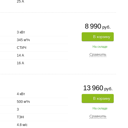
25 А
8 990
руб.
3 кВт
В корзину
345 м³/ч
На складе
СТИЧ
Сравнить
14 А
16 А
13 960
руб.
4 кВт
В корзину
500 м³/ч
На складе
3
Сравнить
ТЭН
4.8 м/с