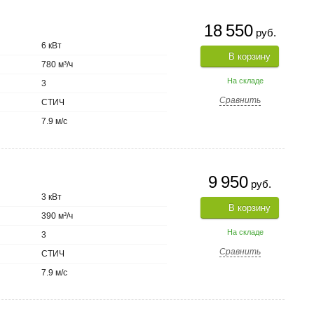
18 550
руб.
6 кВт
В корзину
780 м³/ч
На складе
3
Сравнить
СТИЧ
7.9 м/с
9 950
руб.
3 кВт
В корзину
390 м³/ч
На складе
3
Сравнить
СТИЧ
7.9 м/с