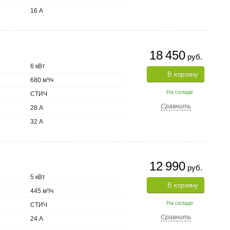
16 А
18 450
руб.
6 кВт
В корзину
680 м³/ч
На складе
СТИЧ
Сравнить
28 А
32 А
12 990
руб.
5 кВт
В корзину
445 м³/ч
На складе
СТИЧ
Сравнить
24 А