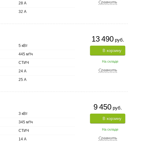
Сравнить
28 А
32 А
13 490
руб.
5 кВт
В корзину
445 м³/ч
На складе
СТИЧ
Сравнить
24 А
25 А
9 450
руб.
3 кВт
В корзину
345 м³/ч
На складе
СТИЧ
Сравнить
14 А