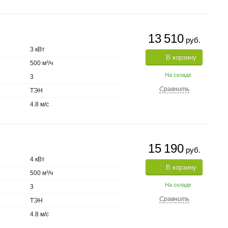
13 510
руб.
3 кВт
В корзину
500 м³/ч
На складе
3
Сравнить
ТЭН
4.8 м/с
15 190
руб.
4 кВт
В корзину
500 м³/ч
На складе
3
Сравнить
ТЭН
4.8 м/с