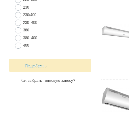
230
230/400
230–400
380
380–400
400
Подобрать
Как выбрать тепловую завесу?