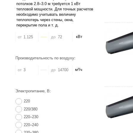
кВт
от
до
Производительность по воздуху
:
м³/ч
от
до
Электропитание, В
:
220
220/380
220–230
220–240
220–380