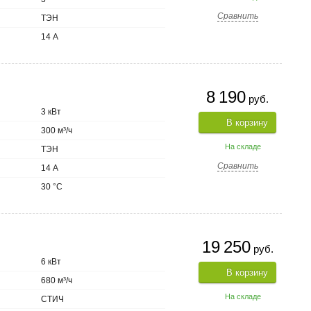
Сравнить
ТЭН
14 А
8 190
руб.
3 кВт
В корзину
300 м³/ч
На складе
ТЭН
Сравнить
14 А
30 °C
19 250
руб.
6 кВт
В корзину
680 м³/ч
На складе
СТИЧ